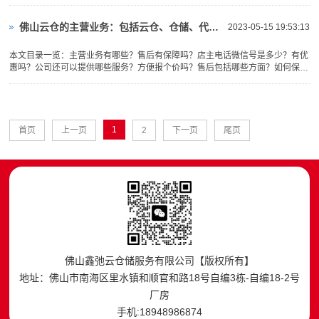
提升的关键因素。随着智能时代的到来，信息化、自动化、智能化为···
佛山云仓的主营业务：包括云仓、仓储、代发货、仓库等服务内容
2023-05-15 19:53:13
本文目录一览：主营业务有哪些？售后有保障吗？店主电话微信号是多少？有优
惠吗？公司还可以提供哪些服务？方便报个价吗？售后包括哪些方面？如何保证
服务品质？服务周期多久？效率怎么样？问佛山云仓：主营业务有哪···
1
首页
上一页
2
下一页
尾页
佛山鑫弛云仓储服务有限公司【版权所有】
地址：佛山市南海区里水镇和顺官和路18号自编3栋-自编18-2号
厂房
手机:18948986874