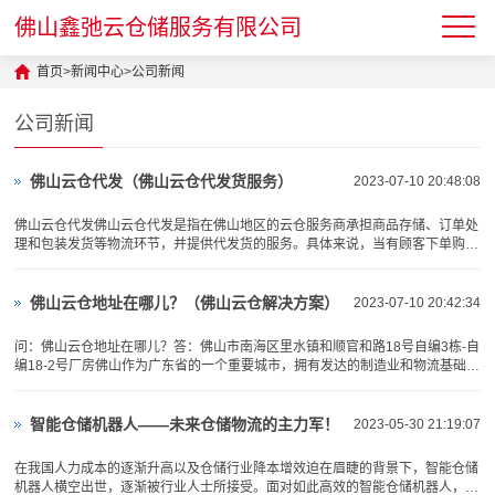
佛山鑫弛云仓储服务有限公司
首页
>
新闻中心
>
公司新闻
公司新闻
佛山云仓代发（佛山云仓代发货服务）
2023-07-10 20:48:08
佛山云仓代发佛山云仓代发是指在佛山地区的云仓服务商承担商品存储、订单处
理和包装发货等物流环节，并提供代发货的服务。具体来说，当有顾客下单购买
商品时，云仓服务商会负责将存放在佛山云仓中的商品进行包装，并···
佛山云仓地址在哪儿？（佛山云仓解决方案）
2023-07-10 20:42:34
问：佛山云仓地址在哪儿？答：佛山市南海区里水镇和顺官和路18号自编3栋-自
编18-2号厂房佛山作为广东省的一个重要城市，拥有发达的制造业和物流基础设
施，提供了多种佛山云仓解决方案。佛山市内的物流园区：···
智能仓储机器人——未来仓储物流的主力军！
2023-05-30 21:19:07
在我国人力成本的逐渐升高以及仓储行业降本增效迫在眉睫的背景下，智能仓储
机器人横空出世，逐渐被行业人士所接受。面对如此高效的智能仓储机器人，很