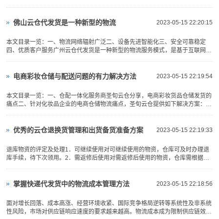
多行业人士好奇智能仓储机器人的构成是怎样的？本文我们一起来了···
佛山云仓代发货是一种新型的物流
2023-05-15 22:20:15
本文目录一览：一、物流网络辐射广泛二、设备先进智能化三、安全可靠稳定
四、优质客户服务广州云仓代发货是一种新型的物流服务模式，是基于互联网和
物联网技术，结合仓储和物流管理的优势而产生的智能化物流配送形式···
电商彩妆仓储与配送问题的有力解决方法
2023-05-15 22:19:54
本文目录一览：一、仓配一体化服务商圣旬云仓分享，电商彩妆货品仓储发货的
痛点二、针对化妆品企业的电商仓储物流痛点，圣旬云仓提供如下解决方案：
三、关于对化妆品仓库管理的建议近几年随着互联网的快速发展，彩妆···
优秀的云仓退换货管理和出货备货准备方案
2023-05-15 22:19:33
退库物资的评定及处理1．可继续使用对可继续使用的物资，仓库可及时办理退
库手续，待下次领用。2．需返修后使用对需返修后使用的物资，仓库需根据物
资来源进行返修。(1）对自制物资，仓库可直接将其退往车间进行···
掌握快递代发货中的物流成本管理方法
2023-05-15 22:18:56
面对增长回落、成本高涨、经营环境收紧、国际竞争格局逆转等系统性及非系统
性风险，市场对供应链响应速度的要求越来越高。物流成本成为限制供应链效率