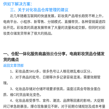
供如下解决方案：
三、关于对化妆品仓库管理的建议
近几年随着互联网的快速发展，彩妆类产品增长趋势不断上升，
电商平台、小程序、新零售、分销模式、直播带货，各种营销渠道四
处开花。彩妆类的高速发展带来了大量的流量和成交额，但同时对彩
妆类仓储发货带来了很大的挑战。
一、仓配一体化服务商
鑫弛云仓
分享，电商彩妆货品仓储发
货的痛点
返回文章顶部
1、彩妆品类SKU多，很多色号让人眼花缭乱难以区分，
2、对于商品的批号、日期等许多记录容易混淆，需要效期管
理。
3、化妆品存储对仓储环境要求很高，温度过高会导致含蛋白
质、维C的货品氧化变色，
4、化妆品易受季节、宣传、潮流、品牌等因素的影响，大促期
间订单急剧暴涨，爆仓现象屡见不鲜，对于前期仓储规划及成本考量