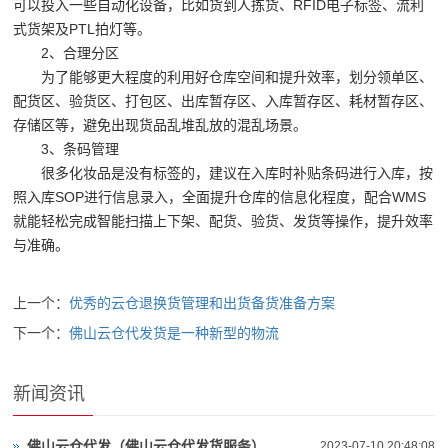
可以投入一些自动化设备，比如货到人拣货、RFID电子标签、流利
式货架及PTL拍灯等。
2、合理分区
为了能够更大程度的利用好仓库空间和提升效率，划分领单区、
配货区、验货区、打包区、出库暂存区、入库暂存区、耗材暂存区、
存储区等，避免出现货品乱堆乱放的混乱场景。
3、条码管理
很多化妆品是没有标签的，建议在入库时补贴条码进行入库，按
照入库SOP进行信息录入，全面提升仓库的信息化程度，配合WMS
就能轻松完成智能扫描上下架、配货、验货、发货等操作，提升效率
与准确。
上一个：
优秀的云仓退换货管理和出货备货准备方案
下一个：
佛山云仓代发货是一种新型的物流
新闻资讯
佛山云仓代发（佛山云仓代发货服务）
2023-07-10 20:48:08