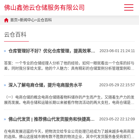
佛山鑫弛云仓储服务有限公司
首页
>
新闻中心
>
云仓百科
云仓百科
仓库管理好不好？优化仓库管理，提高效率与准确性！
2023-06-01 21:24:11
答案：一个专业的仓储经理人分析了他的经验，如何一眼就看出一个仓库的好与
差，同时我分享给大家。他的个人魅力：具有精彩的仓储案例分析管理案例和仓
储案例分析技巧。库房高大阔气、硬件设备齐全，并不等于管理水平···
深入了解电商仓储，提升电商服务水平
2023-05-29 22:15:57
（一）电商仓储的概念电商仓储随着物料储存的产生而产生，又随着生产力的发
展而发展。电商仓储和运输长期以来被看作物流活动的两大支柱，电商仓储是物
流系统的一个子系统，是货物流通的重要环节之一。在社会分工和专···
佛山代发货 | 推荐佛山代发货服务和快捷高效的物流解决方案！
2023-05-22 22:12:09
在电商发展迅猛的今天，把物流交给专业公司处理已经成为了越来越多电商商家
的选择。佛山这座城市拥有数不胜数的物流企业，其中代发货服务备受商家们的