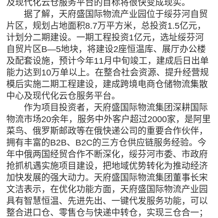
及现代化云仓服务平台的目标将很快变成现实。
据了解，天府盛国际物流产业园位于绥芬河自贸
片区，规划占地面积8.7万平方米，总投资1.5亿元，
计划分二期建设。一期工程投资1亿元，选址绥芬河
自贸片区B—5地块，将建设2座恒温库、展厅办公楼
及配套设施，预计今年11月中旬竣工，建成后日出单
能力达到10万单以上。在整合社会资源、提升经营规
模后实施二期工程建设，建成跨境电商仓储物流集散
中心及现代化云仓服务平台。
作为项目投资者，天府盛国际物流集团深耕国际
物流市场20余年，服务中外客户超过2000家，是阿里
菜鸟、俄罗斯邮政等在俄快递公司的重要合作伙伴，
拥有丰富的B2B、B2C的三方仓供应链服务经验。今
年中俄两国经贸合作不断深化，绥芬河市委、市政府
抢抓机遇实施项目建设，把地域优势转化为推动经济
加快发展的强大动力。天府盛国际物流集团董事长宋
文洁表示，在优化功能方面，天府盛国际物流产业园
具有智慧恒温、先进先出、一键代发服务功能，可以
整合进口仓、零售仓与快递中转仓，实现三仓合一；