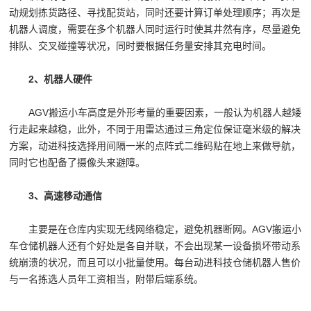
动规划拣货路径、寻找配货站，同时还要计算订单处理顺序；再次是
机器人调度，需要在多个机器人同时运行时使其井然有序，尽量避免
排队、交叉碰撞等状况，同时要根据任务量安排其充电时间。
2、机器人硬件
AGV搬运小车高度是外形考量的重要因素，一般认为机器人越矮
行走起来越稳，此外，不同于用雷达通过三角定位保证毫米级的解决
方案，动进科技选择用间隔一米的点阵式二维码贴在地上来做导航，
同时它也配备了摄像头来避障。
3、高速移动通信
主要是在仓库内实现无线网络稳定，避免机器断网。AGV搬运小
车仓储机器人还有个好处是各自并联，不会出现某一设备损坏带动系
统崩溃的状况，而且可以小批量使用。每台动进科技仓储机器人售价
与一名拣选人员年工资相当，附带后端系统。