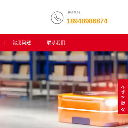
服务热线：
18948986874
常见问题
联系我们
在
线
客
服