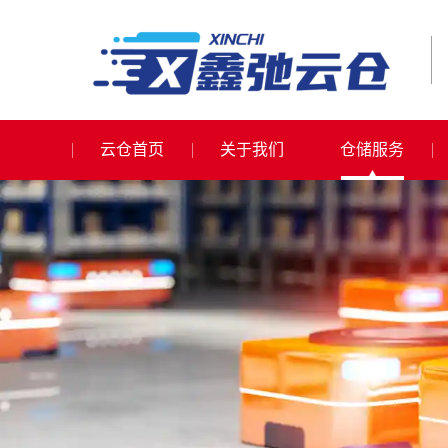
云仓首页
关于我们
仓储服务