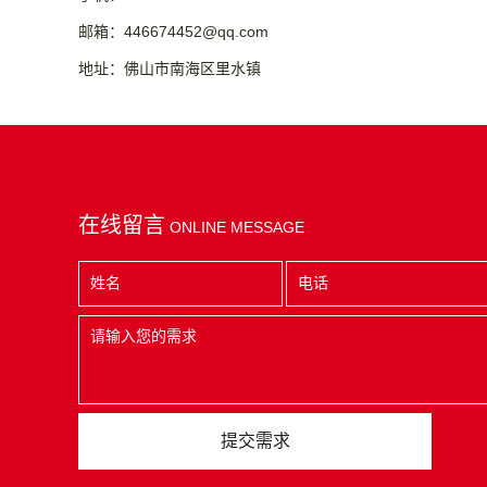
邮箱：446674452@qq.com
地址：佛山市南海区里水镇
在线留言
ONLINE MESSAGE