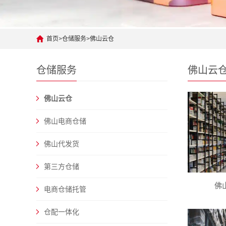
首页
>
仓储服务
>
佛山云仓
仓储服务
佛山云
佛山云仓
佛山电商仓储
佛山代发货
第三方仓储
佛
电商仓储托管
仓配一体化