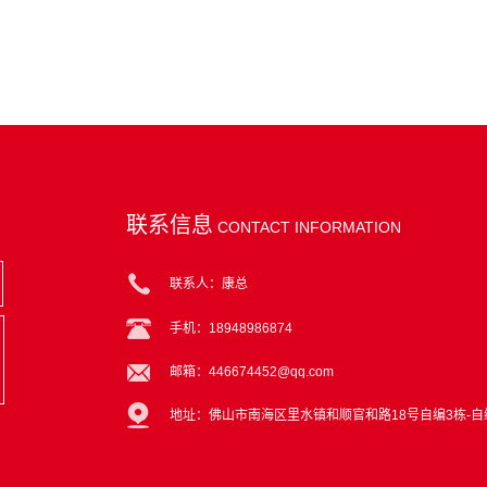
联系信息
CONTACT INFORMATION
联系人：康总
手机：18948986874
邮箱：446674452@qq.com
地址：佛山市南海区里水镇和顺官和路18号自编3栋-自编