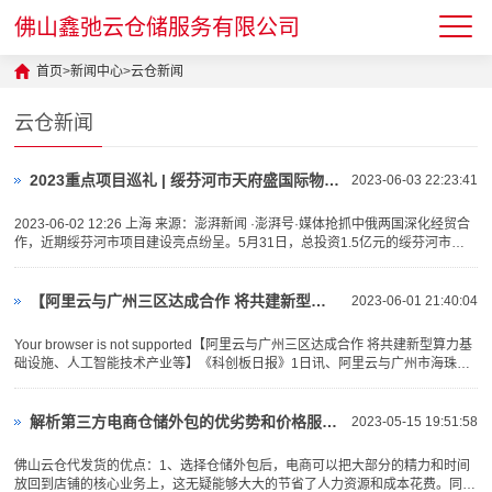
佛山鑫弛云仓储服务有限公司
首页
>
新闻中心
>
云仓新闻
云仓新闻
2023重点项目巡礼 | 绥芬河市天府盛国际物流产业园：对俄“云仓平台”
2023-06-03 22:23:41
2023-06-02 12:26 上海 来源：澎湃新闻 ·澎湃号·媒体抢抓中俄两国深化经贸合
作，近期绥芬河市项目建设亮点纷呈。5月31日，总投资1.5亿元的绥芬河市天
府盛国际物流产业园项目破土动工，预···
【阿里云与广州三区达成合作 将共建新型算力基础设施、人工智能等】视频介绍
2023-06-01 21:40:04
Your browser is not supported【阿里云与广州三区达成合作 将共建新型算力基
础设施、人工智能技术产业等】《科创板日报》1日讯、阿里云与广州市海珠、
白云、南沙三区今日发布合作。···
解析第三方电商仓储外包的优劣势和价格服务标准
2023-05-15 19:51:58
佛山云仓代发货的优点：1、选择仓储外包后，电商可以把大部分的精力和时间
放回到店铺的核心业务上，这无疑能够大大的节省了人力资源和成本花费。同