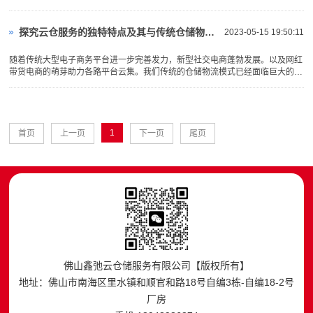
时，第三方仓储公司有着稳定的、专业的仓储工作人员，分工明确，能···
探究云仓服务的独特特点及其与传统仓储物流的差异
2023-05-15 19:50:11
随着传统大型电子商务平台进一步完善发力，新型社交电商蓬勃发展。以及网红
带货电商的萌芽助力各路平台云集。我们传统的仓储物流模式已经面临巨大的挑
战。电商公司开始寻求更方便快捷的电商仓配配送解决方案，为此近···
1
首页
上一页
下一页
尾页
佛山鑫弛云仓储服务有限公司【版权所有】
地址：佛山市南海区里水镇和顺官和路18号自编3栋-自编18-2号
厂房