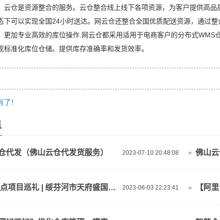
：云仓是资源整合的服务。云仓整合线上线下各项资源，为客户提供高品
态下可以实现全国24小时送达。网云仓还整合全国优质配送资源，通过
：更加专业高效的库位操作.网云仓都采用适用于电商客户的分布式WMS仓
现标准化库位仓储。提供库存准确率和发货效率。
有了！
讯
仓代发（佛山云仓代发货服务）
2023-07-10 20:48:08
2023重点项目巡礼 | 绥芬河市天府盛国际物流产业园：对俄“云仓平台”
2023-06-03 22:23:41