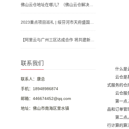
佛山云仓地址在哪儿？（佛山云仓解决方案）
2023重点项目巡礼 | 绥芬河市天府盛国际物流产业园：对俄“云仓平台”
【阿里云与广州三区达成合作 将共建新型算力基础设施、人工智能等】视频介绍
联系我们
什么是
云仓是
联系人：康总
式服务的仓
手机：18948986874
云仓服
邮箱：446674452@qq.com
第一点
地址：佛山市南海区里水镇
品和订单管
第二点
行计算的算