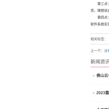
第三点
货，理想状
第四点
软件系统实
相关标签：
上一个：
没
新闻资
佛山云