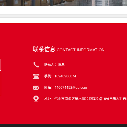
联系信息
CONTACT INFORMATION
联系人：康总
手机：18948986874
邮箱：446674452@qq.com
地址：佛山市南海区里水镇和顺官和路18号自编3栋-自编