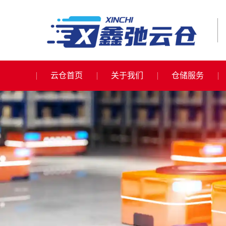
云仓首页
关于我们
仓储服务