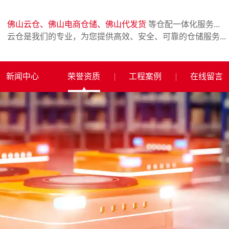
佛山云仓、佛山电商仓储、佛山代发货
等仓配一体化服务...
云仓是我们的专业，为您提供高效、安全、可靠的仓储服务...
新闻中心
荣誉资质
工程案例
在线留言