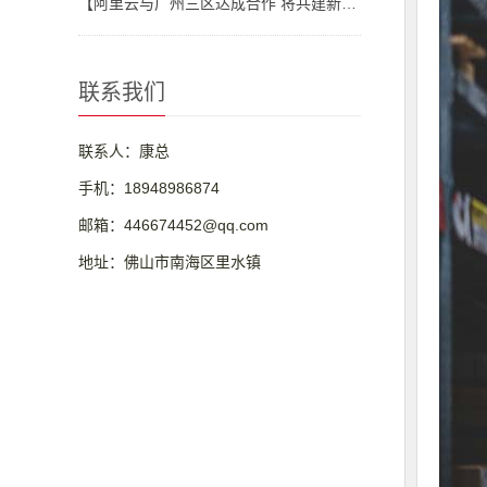
【阿里云与广州三区达成合作 将共建新型算力基础设施、人工智能等】视频介绍
联系我们
联系人：康总
手机：18948986874
邮箱：446674452@qq.com
地址：佛山市南海区里水镇